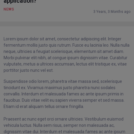
application?
NEWS
3 Years, 3 Months ago
Lorem ipsum dolor sit amet, consectetur adipiscing elit. Integer
fermentum mollis justo quis rutrum. Fusce eu lacinia leo. Nulla nulla
neque, ultricies a feugiat scelerisque, elementum sit amet diam.
Morbi pulvinar elit nibh, at congue ipsum dignissim vitae. Curabitur
vulputate, metus a ultrices accumsan, lectus elit tristique ex, vitae
porttitor justo nunc vel est.
Suspendisse odio lorem, pharetra vitae massa sed, scelerisque
tincidunt ex. Vivamus maximus justo pharetra nunc sodales
convallis. Interdum et malesuada fames ac ante ipsum primis in
faucibus. Duis vitae velit eu sapien viverra semper et sed massa.
Etiam id erat aliquam tellus ornare fringilla.
Praesent ac nunc eget orci ornare ultricies. Vestibulum euismod
vehicula luctus. Nulla sem risus, semper non malesuada ac,
dignissim vitae dui. Interdum et malesuada fames ac ante ipsum